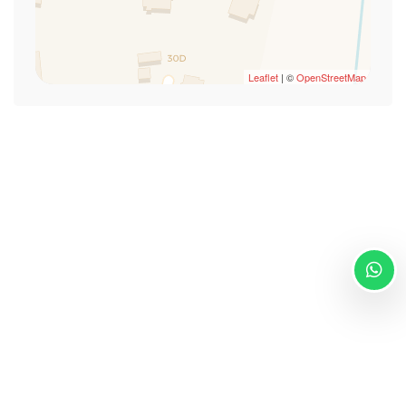
Sèche-cheveux
Shampooing
TV
Leaflet
| ©
OpenStreetMap
Air conditioning
TV
Via Giuseppe de Martini 46/c Sassari 07100
info@villamalvasio.com
- +393204154474